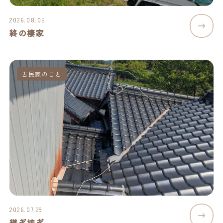
2026.08.05
終の棲家
古民家のこと
2026.07.29
継ぎ接ぎ