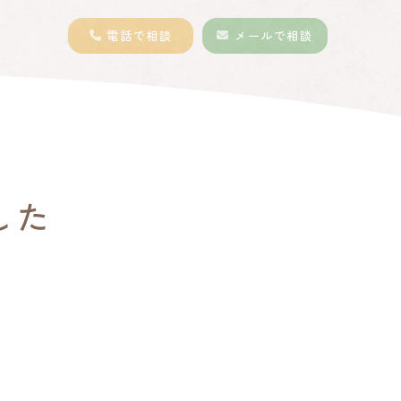
電話
で相談
メール
で相談
した